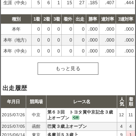
生涯（中央）
5
6
1
15
27
.185
.407
.444
種別
1着
2着
3着
着外
出走
勝率
連対率
3連対率
本年
0
0
0
0
0
.000
.000
.000
本年（地方）
0
0
0
0
0
.000
.000
.000
本年（中央）
0
0
0
0
0
.000
.000
.000
もっと見る
出走履歴
人
着
年月日
競馬場
レース名
気
順
第６３回 トヨタ賞中京記念３歳
2015/07/26
中京
12
11
上オープン
2015/07/05
函館
巴賞３歳上オープン
4
4
2015/06/14
東京
多摩川Ｓ３歳上
9
1