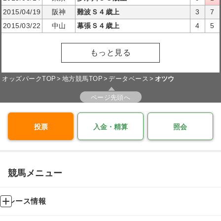
2015/04/19
阪神
難波Ｓ４歳上
3
7
2015/03/22
中山
幕張Ｓ４歳上
4
5
もっと見る
オッズパークTOP
地方競馬TOP
データベース
オツウ
ページ先頭へ
投票
入金・精算
照会
競馬メニュー
レース情報