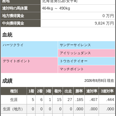
産地
北海道勇払郡安平町
連対時の馬体重
464kg ～ 490kg
地方獲得賞金
0 万円
中央獲得賞金
9,824 万円
血統
ハーツクライ
サンデーサイレンス
アイリッシュダンス
デライトポイント
トウカイテイオー
マッチポイント
成績
2026年8月8日 現在
種別
1着
2着
3着
着外
出走
勝率
連対率
3連対率
生涯
5
6
1
15
27
.185
.407
.444
生涯（地方）
0
0
0
0
0
.000
.000
.000