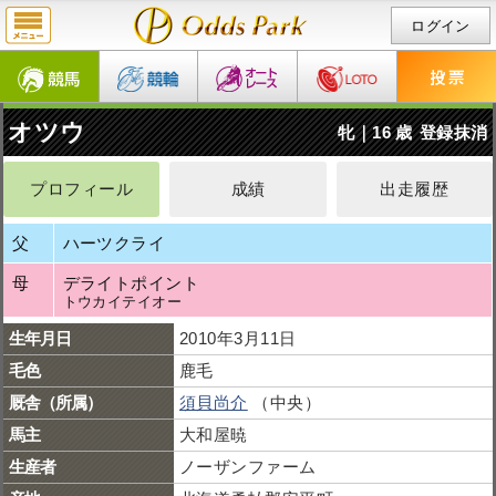
ログイン
オツウ
牝｜16 歳
登録抹消
プロフィール
成績
出走履歴
父
ハーツクライ
母
デライトポイント
トウカイテイオー
生年月日
2010年3月11日
毛色
鹿毛
厩舎（所属）
須貝尚介
（中央）
馬主
大和屋暁
生産者
ノーザンファーム