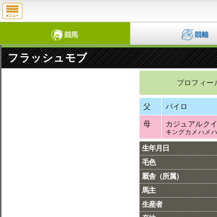
フラッシュモブ
プロフィー
父
パイロ
母
カジュアルク
キングカメハメ
生年月日
毛色
厩舎（所属）
馬主
生産者