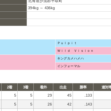
北海道沙流郡平取町
394kg ～ 436kg
Ｐｕｌｐｉｔ
Ｗｉｌｄ Ｖｉｓｉｏｎ
キングカメハメハ
インフォーマル
2着
3着
着外
出走
勝率
連対
5
5
29
45
.133
5
5
26
42
.143