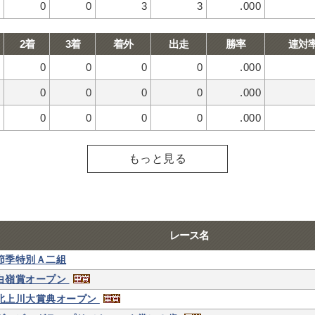
0
0
3
3
.000
2着
3着
着外
出走
勝率
連対
0
0
0
0
.000
0
0
0
0
.000
0
0
0
0
.000
もっと見る
レース名
節季特別Ａ二組
白嶺賞オープン
北上川大賞典オープン