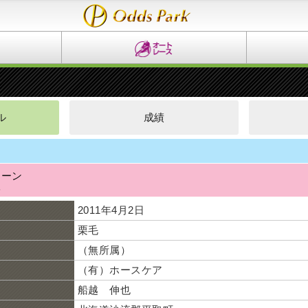
ル
成績
イーン
ハ
2011年4月2日
栗毛
（無所属）
（有）ホースケア
船越 伸也