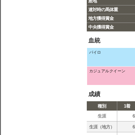
産地
連対時の馬体重
地方獲得賞金
中央獲得賞金
血統
パイロ
カジュアルクイーン
成績
種別
1着
生涯
6
生涯（地方）
6