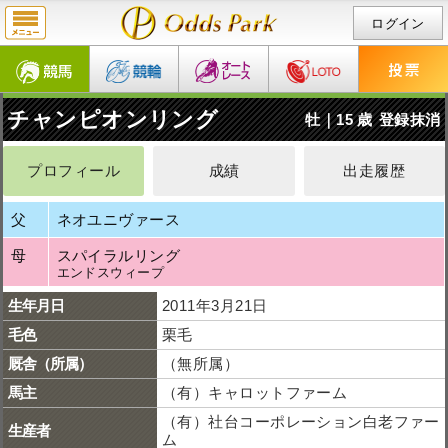
ログイン
チャンピオンリング
牡｜15 歳
登録抹消
プロフィール
成績
出走履歴
父
ネオユニヴァース
母
スパイラルリング
エンドスウィープ
生年月日
2011年3月21日
毛色
栗毛
厩舎（所属）
（無所属）
馬主
（有）キャロットファーム
（有）社台コーポレーション白老ファー
生産者
ム