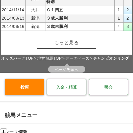
特別
2014/11/14
大井
Ｃ１四五
1
2
2014/09/13
新潟
３歳未勝利
1
2
2014/08/16
新潟
３歳未勝利
4
3
もっと見る
オッズパークTOP
地方競馬TOP
データベース
チャンピオンリング
ページ先頭へ
投票
入金・精算
照会
競馬メニュー
レース情報