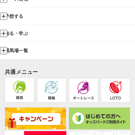
予想する
知る・学ぶ
競馬場一覧
共通メニュー