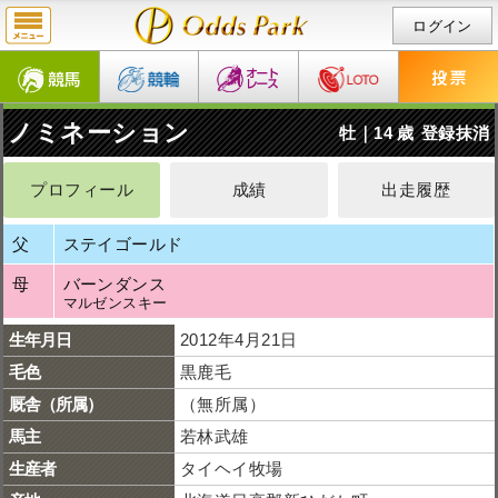
ログイン
ノミネーション
牡｜14 歳
登録抹消
プロフィール
成績
出走履歴
父
ステイゴールド
母
バーンダンス
マルゼンスキー
生年月日
2012年4月21日
毛色
黒鹿毛
厩舎（所属）
（無所属）
馬主
若林武雄
生産者
タイヘイ牧場