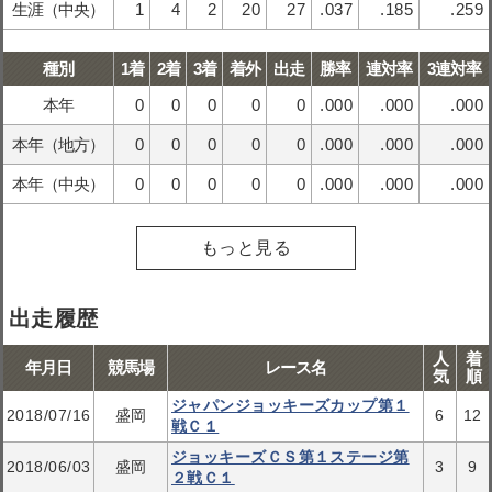
生涯（中央）
1
4
2
20
27
.037
.185
.259
種別
1着
2着
3着
着外
出走
勝率
連対率
3連対率
本年
0
0
0
0
0
.000
.000
.000
本年（地方）
0
0
0
0
0
.000
.000
.000
本年（中央）
0
0
0
0
0
.000
.000
.000
もっと見る
出走履歴
人
着
年月日
競馬場
レース名
気
順
ジャパンジョッキーズカップ第１
2018/07/16
盛岡
6
12
戦Ｃ１
ジョッキーズＣＳ第１ステージ第
2018/06/03
盛岡
3
9
２戦Ｃ１