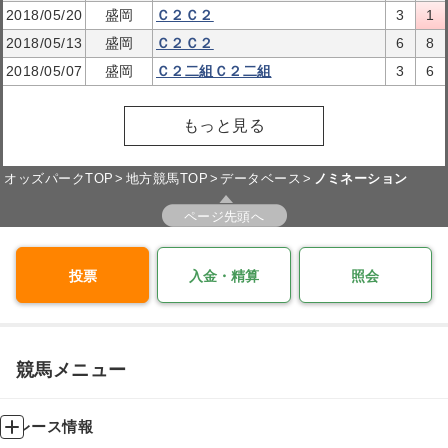
2018/05/20
盛岡
Ｃ２Ｃ２
3
1
2018/05/13
盛岡
Ｃ２Ｃ２
6
8
2018/05/07
盛岡
Ｃ２二組Ｃ２二組
3
6
もっと見る
オッズパークTOP
地方競馬TOP
データベース
ノミネーション
ページ先頭へ
投票
入金・精算
照会
競馬メニュー
レース情報