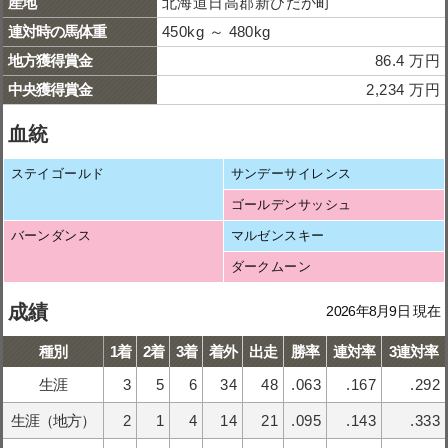
産地
北海道日高郡新ひだか町
連対時の馬体重
450kg ～ 480kg
地方獲得賞金
86.4 万円
中央獲得賞金
2,234 万円
血統
ステイゴールド
サンデーサイレンス
ゴールデンサッシュ
バーンダンス
マルゼンスキー
ダークムーン
成績
2026年8月9日 現在
種別
1着
2着
3着
着外
出走
勝率
連対率
3連対率
生涯
3
5
6
34
48
.063
.167
.292
生涯（地方）
2
1
4
14
21
.095
.143
.333