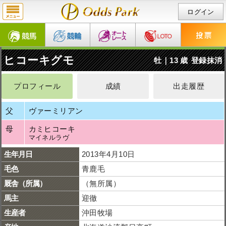
ログイン
ヒコーキグモ
牡｜13 歳
登録抹消
プロフィール
成績
出走履歴
父
ヴァーミリアン
母
カミヒコーキ
マイネルラヴ
生年月日
2013年4月10日
毛色
青鹿毛
厩舎（所属）
（無所属）
馬主
迎徹
生産者
沖田牧場