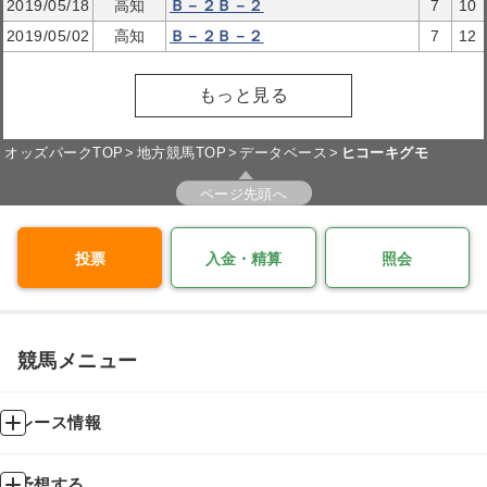
2019/05/18
高知
Ｂ－２Ｂ－２
7
10
2019/05/02
高知
Ｂ－２Ｂ－２
7
12
もっと見る
オッズパークTOP
地方競馬TOP
データベース
ヒコーキグモ
ページ先頭へ
投票
入金・精算
照会
競馬メニュー
レース情報
予想する