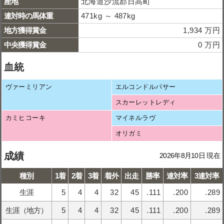
産地
北海道沙流郡日高町
連対時の馬体重
471kg ～ 487kg
地方獲得賞金
1,934 万円
中央獲得賞金
0 万円
血統
ヴァーミリアン
エルコンドルパサー
スカーレットレディ
カミヒコーキ
マイネルラヴ
オリガミ
成績
2026年8月10日 現在
種別
1着
2着
3着
着外
出走
勝率
連対率
3連対率
生涯
5
4
4
32
45
.111
.200
.289
生涯（地方）
5
4
4
32
45
.111
.200
.289