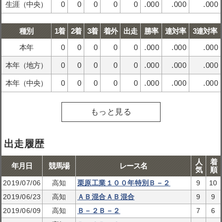
生涯（中央）
0
0
0
0
0
.000
.000
.000
種別
1着
2着
3着
着外
出走
勝率
連対率
3連対率
本年
0
0
0
0
0
.000
.000
.000
本年（地方）
0
0
0
0
0
.000
.000
.000
本年（中央）
0
0
0
0
0
.000
.000
.000
もっと見る
出走履歴
人
着
年月日
競馬場
レース名
気
順
2019/07/06
高知
栗原工業１００年特別Ｂ－２
9
10
2019/06/23
高知
ＡＢ混合ＡＢ混合
9
9
2019/06/09
高知
Ｂ－２Ｂ－２
7
6