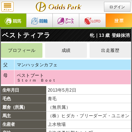
ログイン
ベストティアラ
牝｜13 歳
登録抹消
プロフィール
成績
出走履歴
父
マンハッタンカフェ
母
ベストブート
Ｓｔｏｒｍ Ｂｏｏｔ
生年月日
2013年5月2日
毛色
青毛
厩舎（所属）
（無所属）
馬主
（株）ヒダカ・ブリーダーズ・ユニオン
生産者
上水牧場