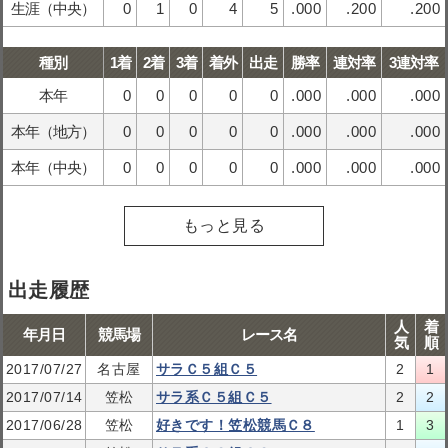
生涯（中央）
0
1
0
4
5
.000
.200
.200
種別
1着
2着
3着
着外
出走
勝率
連対率
3連対率
本年
0
0
0
0
0
.000
.000
.000
本年（地方）
0
0
0
0
0
.000
.000
.000
本年（中央）
0
0
0
0
0
.000
.000
.000
もっと見る
出走履歴
人
着
年月日
競馬場
レース名
気
順
2017/07/27
名古屋
サラＣ５組Ｃ５
2
1
2017/07/14
笠松
サラ系Ｃ５組Ｃ５
2
2
2017/06/28
笠松
好きです！笠松競馬Ｃ８
1
3