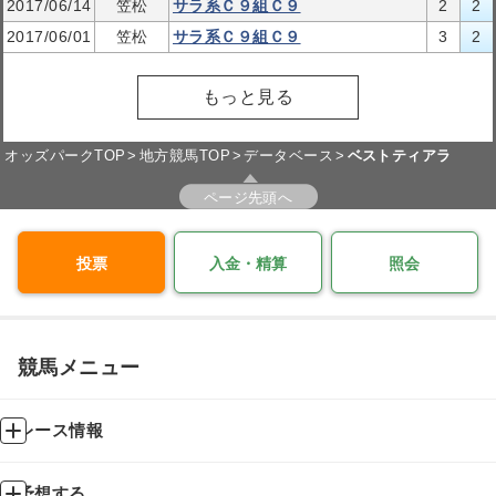
2017/06/14
笠松
サラ系Ｃ９組Ｃ９
2
2
2017/06/01
笠松
サラ系Ｃ９組Ｃ９
3
2
もっと見る
オッズパークTOP
地方競馬TOP
データベース
ベストティアラ
ページ先頭へ
投票
入金・精算
照会
競馬メニュー
レース情報
予想する