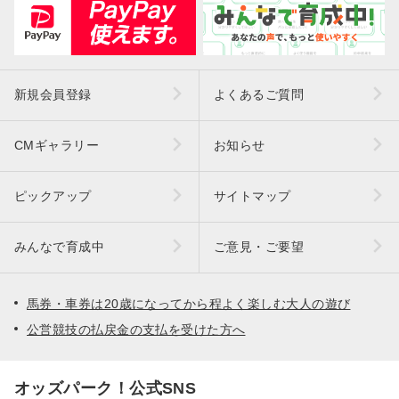
新規会員登録
よくあるご質問
CMギャラリー
お知らせ
ピックアップ
サイトマップ
みんなで育成中
ご意見・ご要望
馬券・車券は20歳になってから程よく楽しむ大人の遊び
公営競技の払戻金の支払を受けた方へ
オッズパーク！公式SNS