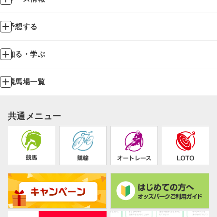
予想する
知る・学ぶ
競馬場一覧
共通メニュー