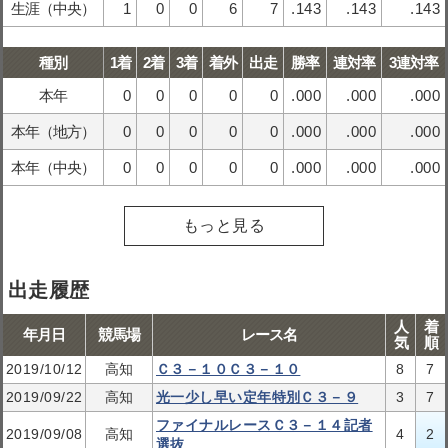
生涯（中央）
1
0
0
6
7
.143
.143
.143
種別
1着
2着
3着
着外
出走
勝率
連対率
3連対率
本年
0
0
0
0
0
.000
.000
.000
本年（地方）
0
0
0
0
0
.000
.000
.000
本年（中央）
0
0
0
0
0
.000
.000
.000
もっと見る
出走履歴
人
着
年月日
競馬場
レース名
気
順
2019/10/12
高知
Ｃ３－１０Ｃ３－１０
8
7
2019/09/22
高知
光一少し早い定年特別Ｃ３－９
3
7
ファイナルレースＣ３－１４記者
2019/09/08
高知
4
2
選抜