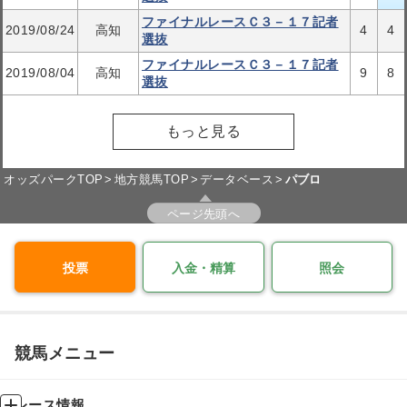
ファイナルレースＣ３－１７記者
2019/08/24
高知
4
4
選抜
ファイナルレースＣ３－１７記者
2019/08/04
高知
9
8
選抜
もっと見る
オッズパークTOP
地方競馬TOP
データベース
パブロ
ページ先頭へ
投票
入金・精算
照会
競馬メニュー
レース情報