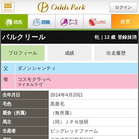
ログイン
パルクリール
牝｜12 歳
登録抹消
プロフィール
成績
出走履歴
父
ダノンシャンティ
母
コスモクラッベ
マイネルラヴ
生年月日
2014年4月20日
毛色
黒鹿毛
厩舎（所属）
（無所属）
馬主
（同）ＪＰＮ技研
生産者
ビッグレッドファーム