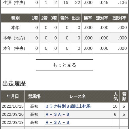
生涯（中央）
0
1
2
19
22
.000
.045
.136
種別
1着
2着
3着
着外
出走
勝率
連対率
3連対率
本年
0
0
0
0
0
.000
.000
.000
本年（地方）
0
0
0
0
0
.000
.000
.000
本年（中央）
0
0
0
0
0
.000
.000
.000
もっと見る
出走履歴
人
着
年月日
競馬場
レース名
気
順
2022/10/15
高知
ミラク特別３歳以上牝馬
10
5
2022/09/20
高知
Ａ－３Ａ－３
6
5
2022/09/19
高知
Ａ－３Ａ－３
-