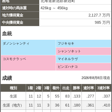
産地
北海道新冠郡新冠町
連対時の馬体重
426kg ～ 456kg
地方獲得賞金
2,127.7 万円
中央獲得賞金
985 万円
血統
ダノンシャンティ
フジキセキ
シャンソネット
コスモクラッベ
マイネルラヴ
ビンゴハナコ
成績
2026年8月8日 現在
種別
1着
2着
3着
着外
出走
勝率
連対率
3連対率
生涯
11
12
5
55
83
.133
.277
.337
生涯（地方）
11
11
3
36
61
.180
.361
.410