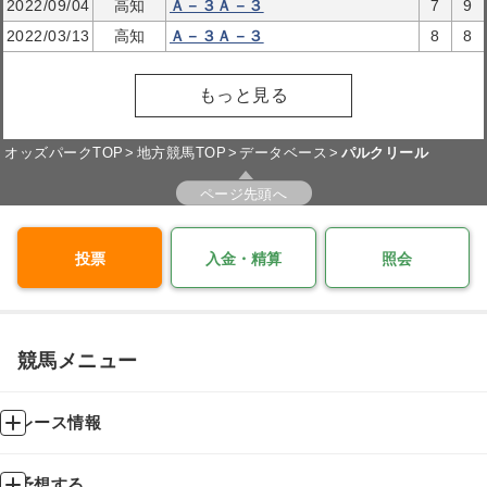
2022/09/04
高知
Ａ－３Ａ－３
7
9
2022/03/13
高知
Ａ－３Ａ－３
8
8
もっと見る
オッズパークTOP
地方競馬TOP
データベース
パルクリール
ページ先頭へ
投票
入金・精算
照会
競馬メニュー
レース情報
予想する