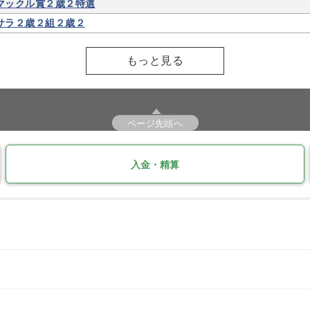
マックル賞２歳２特選
サラ２歳２組２歳２
もっと見る
ページ先頭へ
入金・精算