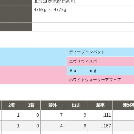
北海道沙流郡日高町
475kg ～ 477kg
ディープインパクト
エヴリウィスパー
Ｈａｌｌｉｎｇ
ホワイトウォーターアフェア
2着
3着
着外
出走
勝率
連対
1
0
7
9
.111
1
0
4
6
.167