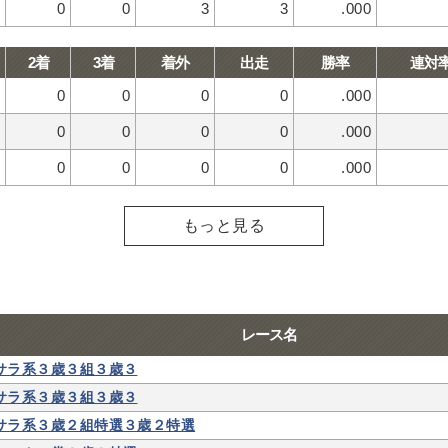
0
0
3
3
.000
2着
3着
着外
出走
勝率
連対
0
0
0
0
.000
0
0
0
0
.000
0
0
0
0
.000
もっと見る
レース名
サラ系３歳３組３歳３
サラ系３歳３組３歳３
サラ系３歳２組特選３歳２特選