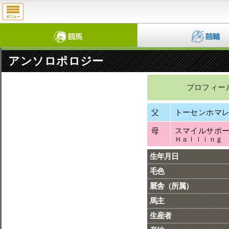
アンソロポロジー
プロフィー
父
トーセンホマ
母
スマイルサポ
Ｈａｌｌｉｎｇ
生年月日
毛色
厩舎（所属）
馬主
生産者