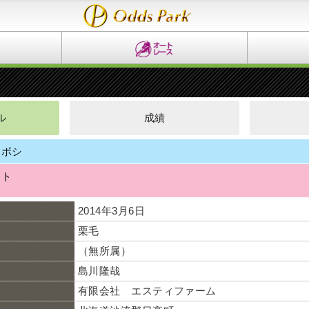
ル
成績
レボシ
ート
2014年3月6日
栗毛
（無所属）
島川隆哉
有限会社 エスティファーム