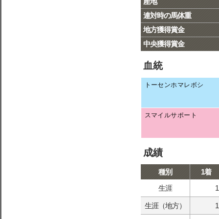
産地
連対時の馬体重
地方獲得賞金
中央獲得賞金
血統
トーセンホマレボシ
スマイルサポート
成績
種別
1着
生涯
1
生涯（地方）
1