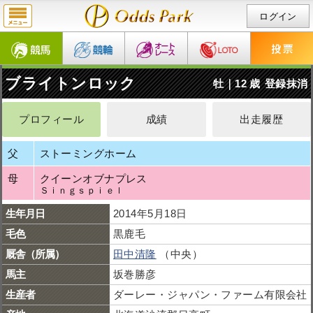
ログイン
ブライトンロック
牡｜12 歳
登録抹消
プロフィール
成績
出走履歴
父
ストーミングホーム
母
クイーンオブナプレス
Ｓｉｎｇｓｐｉｅｌ
生年月日
2014年5月18日
毛色
黒鹿毛
厩舎（所属）
田中清隆
（中央）
馬主
坂巻勝彦
生産者
ダーレー・ジャパン・ファーム有限会社