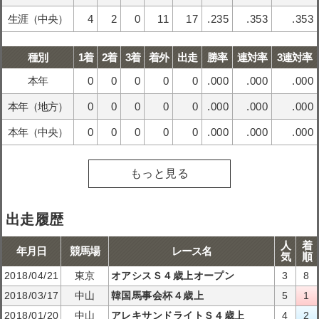
生涯（中央）
4
2
0
11
17
.235
.353
.353
種別
1着
2着
3着
着外
出走
勝率
連対率
3連対率
本年
0
0
0
0
0
.000
.000
.000
本年（地方）
0
0
0
0
0
.000
.000
.000
本年（中央）
0
0
0
0
0
.000
.000
.000
もっと見る
出走履歴
人
着
年月日
競馬場
レース名
気
順
2018/04/21
東京
オアシスＳ４歳上オープン
3
8
2018/03/17
中山
韓国馬事会杯４歳上
5
1
2018/01/20
中山
アレキサンドライトＳ４歳上
4
2