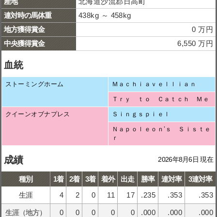
産地
北海道沙流郡日高町
連対時の馬体重
438kg ～ 458kg
地方獲得賞金
0 万円
中央獲得賞金
6,550 万円
血統
ストーミングホーム
Ｍａｃｈｉａｖｅｌｌｉａｎ
Ｔｒｙ ｔｏ Ｃａｔｃｈ Ｍｅ
クイーンオブナプレス
Ｓｉｎｇｓｐｉｅｌ
Ｎａｐｏｌｅｏｎ’ｓ Ｓｉｓｔｅ
ｒ
成績
2026年8月6日 現在
種別
1着
2着
3着
着外
出走
勝率
連対率
3連対率
生涯
4
2
0
11
17
.235
.353
.353
生涯（地方）
0
0
0
0
0
.000
.000
.000