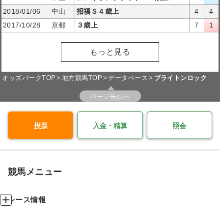
2018/01/06
中山
招福Ｓ４歳上
4
4
2017/10/28
京都
３歳上
7
1
もっと見る
オッズパークTOP
地方競馬TOP
データベース
ブライトンロック
ページ先頭へ
投票
入金・精算
照会
競馬メニュー
レース情報