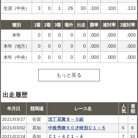
生涯（中央）
3
0
1
26
30
.100
.100
.133
種別
1着
2着
3着
着外
出走
勝率
連対率
3連対率
本年
0
0
0
0
0
.000
.000
.000
本年（地方）
0
0
0
0
0
.000
.000
.000
本年（中央）
0
0
0
0
0
.000
.000
.000
もっと見る
出走履歴
人
着
年月日
競馬場
レース名
気
順
2021/03/27
佐賀
沈丁花賞Ｂ－５組
-
2021/03/02
高知
中根秀樹５０才特別Ｃ１－５
6
8
2021/02/24
高知
Ｃ１－４Ｃ１－４
7
10