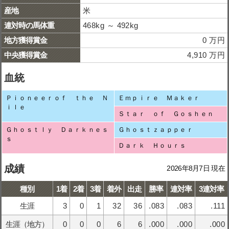
産地
米
連対時の馬体重
468kg ～ 492kg
地方獲得賞金
0 万円
中央獲得賞金
4,910 万円
血統
Ｐｉｏｎｅｅｒｏｆ ｔｈｅ Ｎ
Ｅｍｐｉｒｅ Ｍａｋｅｒ
ｉｌｅ
Ｓｔａｒ ｏｆ Ｇｏｓｈｅｎ
Ｇｈｏｓｔｌｙ Ｄａｒｋｎｅｓ
Ｇｈｏｓｔｚａｐｐｅｒ
ｓ
Ｄａｒｋ Ｈｏｕｒｓ
成績
2026年8月7日 現在
種別
1着
2着
3着
着外
出走
勝率
連対率
3連対率
生涯
3
0
1
32
36
.083
.083
.111
生涯（地方）
0
0
0
6
6
.000
.000
.000