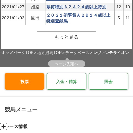
2021/01/27
姫路
寒梅特別Ａ２Ａ２４歳以上特別
12
10
２０２１初夢賞Ａ２Ｂ１４歳以上
2021/01/02
園田
5
11
特別登録馬
もっと見る
オッズパークTOP
地方競馬TOP
データベース
レヴァンテライオン
ページ先頭へ
投票
入金・精算
照会
競馬メニュー
レース情報