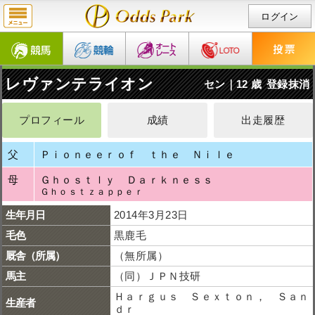
ログイン
レヴァンテライオン
セン｜12 歳
登録抹消
プロフィール
成績
出走履歴
父
Ｐｉｏｎｅｅｒｏｆ ｔｈｅ Ｎｉｌｅ
母
Ｇｈｏｓｔｌｙ Ｄａｒｋｎｅｓｓ
Ｇｈｏｓｔｚａｐｐｅｒ
生年月日
2014年3月23日
毛色
黒鹿毛
厩舎（所属）
（無所属）
馬主
（同）ＪＰＮ技研
Ｈａｒｇｕｓ Ｓｅｘｔｏｎ， Ｓａｎ
生産者
ｄｒ