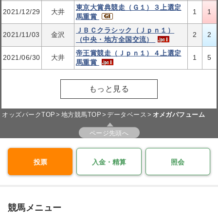
東京大賞典競走（Ｇ１）３上選定
2021/12/29
大井
1
1
馬重賞
ＪＢＣクラシック（Ｊｐｎ１）
2021/11/03
金沢
2
2
（中央・地方全国交流）
帝王賞競走（Ｊｐｎ１）４上選定
2021/06/30
大井
1
5
馬重賞
もっと見る
オッズパークTOP
地方競馬TOP
データベース
オメガパフューム
ページ先頭へ
投票
入金・精算
照会
競馬メニュー