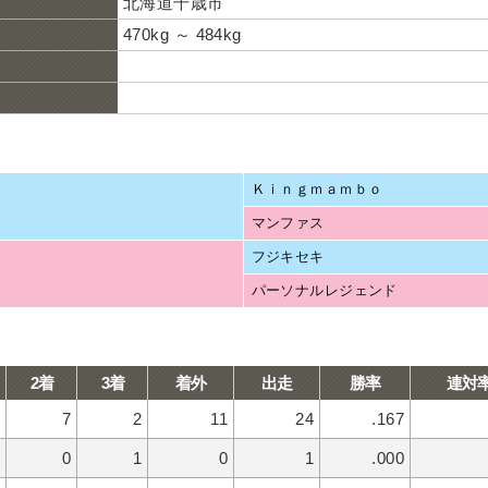
北海道千歳市
470kg ～ 484kg
Ｋｉｎｇｍａｍｂｏ
マンファス
フジキセキ
パーソナルレジェンド
2着
3着
着外
出走
勝率
連対
7
2
11
24
.167
0
1
0
1
.000