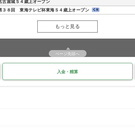
名古屋城Ｓ４歳上オープン
第３８回 東海テレビ杯東海Ｓ４歳上オープン
もっと見る
ページ先頭へ
入金・精算