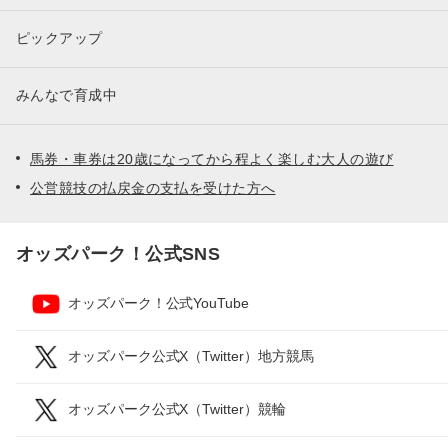
ピックアップ
みんなで育成中
馬券・車券は20歳になってから程よく楽しむ大人の遊び
公営競技の払戻金の支払を受けた方へ
オッズパーク！公式SNS
オッズパーク！公式YouTube
オッズパーク公式X（Twitter）地方競馬
オッズパーク公式X（Twitter）競輪