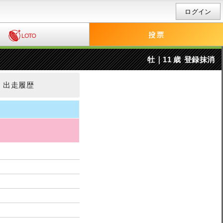
ログイン
牡｜11 歳
登録抹消
出走履歴