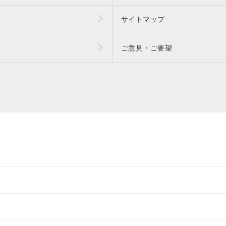
サイトマップ
ご意見・ご要望