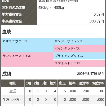
産地
北海道日高郡新ひだか町
連対時の馬体重
480kg ～ 480kg
地方獲得賞金
0 万円
中央獲得賞金
330 万円
血統
ネオユニヴァース
サンデーサイレンス
ポインテッドパス
サンキュースマイル
ブライアンズタイム
スマイルトゥモロー
成績
2026年8月7日 現在
種別
1着
2着
3着
着外
出走
勝率
連対率
3連対率
生涯
0
1
0
4
5
.000
.200
.200
生涯（地方）
0
0
0
0
0
.000
.000
.000