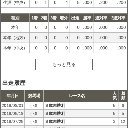
生涯（中央）
0
1
0
4
5
.000
.200
.200
種別
1着
2着
3着
着外
出走
勝率
連対率
3連対率
本年
0
0
0
0
0
.000
.000
.000
本年（地方）
0
0
0
0
0
.000
.000
.000
本年（中央）
0
0
0
0
0
.000
.000
.000
もっと見る
出走履歴
人
着
年月日
競馬場
レース名
気
順
2018/09/01
小倉
３歳未勝利
5
6
2018/08/19
小倉
３歳未勝利
5
5
2018/07/28
小倉
３歳未勝利
3
12