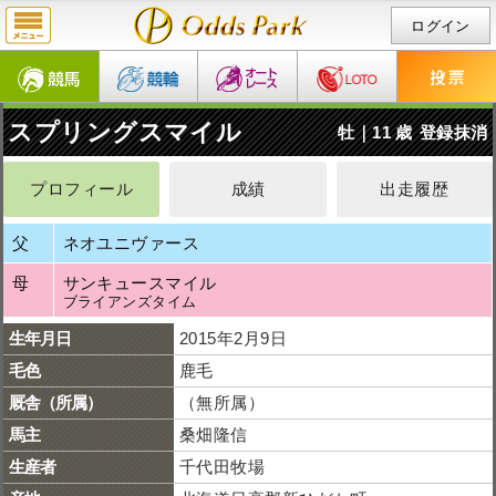
ログイン
スプリングスマイル
牡｜11 歳
登録抹消
プロフィール
成績
出走履歴
父
ネオユニヴァース
母
サンキュースマイル
ブライアンズタイム
生年月日
2015年2月9日
毛色
鹿毛
厩舎（所属）
（無所属）
馬主
桑畑隆信
生産者
千代田牧場