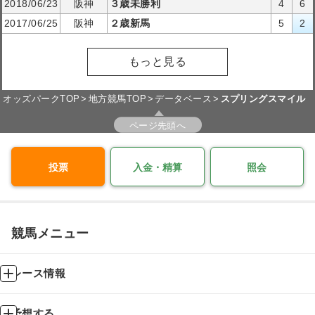
2018/06/23
阪神
３歳未勝利
4
6
2017/06/25
阪神
２歳新馬
5
2
もっと見る
オッズパークTOP
地方競馬TOP
データベース
スプリングスマイル
ページ先頭へ
投票
入金・精算
照会
競馬メニュー
レース情報
予想する