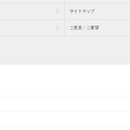
サイトマップ
ご意見・ご要望