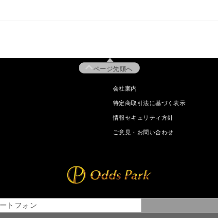
ページ先頭へ
会社案内
特定商取引法に基づく表示
情報セキュリティ方針
ご意見・お問い合わせ
ートフォン