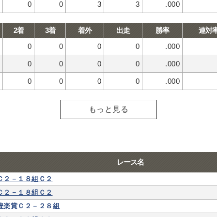
0
0
3
3
.000
2着
3着
着外
出走
勝率
連対
0
0
0
0
.000
0
0
0
0
.000
0
0
0
0
.000
もっと見る
レース名
Ｃ２－１８組Ｃ２
Ｃ２－１８組Ｃ２
豊楽賞Ｃ２－２８組