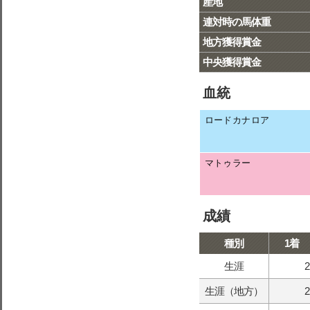
産地
連対時の馬体重
地方獲得賞金
中央獲得賞金
血統
ロードカナロア
マトゥラー
成績
種別
1着
生涯
2
生涯（地方）
2