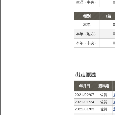
生涯（中央）
0
種別
1着
本年
0
本年（地方）
0
本年（中央）
0
出走履歴
年月日
競馬場
2021/02/07
佐賀
2021/01/24
佐賀
2021/01/03
佐賀