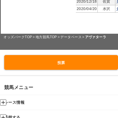
2020/12/18
佐賀
2020/04/20
水沢
オッズパークTOP
地方競馬TOP
データベース
アヴァターラ
投票
競馬メニュー
レース情報
予想する