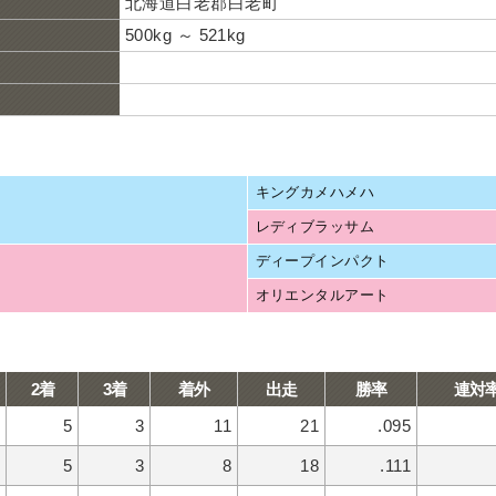
北海道白老郡白老町
500kg ～ 521kg
キングカメハメハ
レディブラッサム
ディープインパクト
オリエンタルアート
2着
3着
着外
出走
勝率
連対
5
3
11
21
.095
5
3
8
18
.111