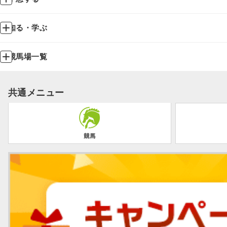
知る・学ぶ
競馬場一覧
共通メニュー