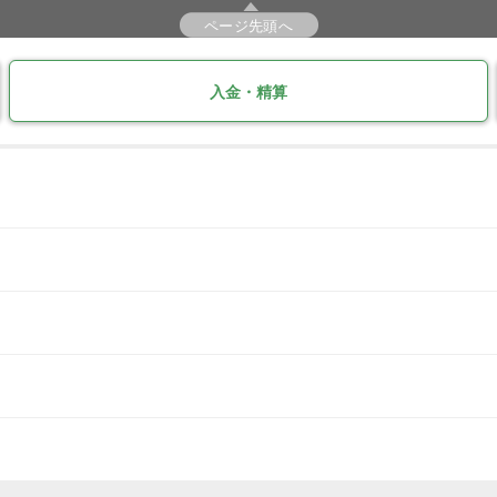
ページ先頭へ
入金・精算