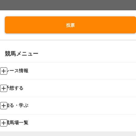
投票
競馬メニュー
レース情報
予想する
知る・学ぶ
競馬場一覧