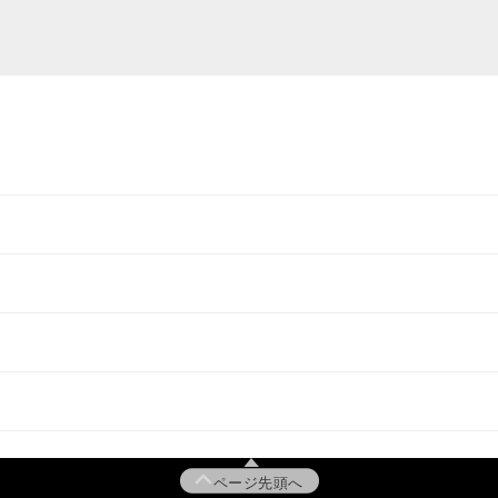
ページ先頭へ