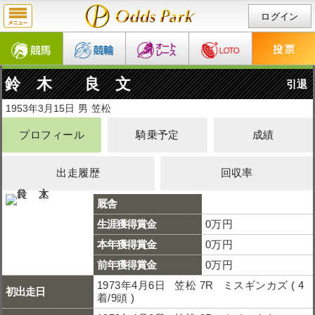
ログイン
鈴 木 良 文
引退
1953年3月15日
男
笠松
プロフィール
騎乗予定
成績
出走履歴
回収率
厩舎
生涯獲得賞金
0万円
本年獲得賞金
0万円
前年獲得賞金
0万円
1973年4月6日 笠松 7R ミスギンカズ ( 4
初出走日
着/9頭 )