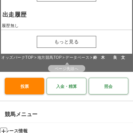
出走履歴
履歴無し
もっと見る
オッズパークTOP
地方競馬TOP
データベース
鈴 木 良 文
ページ先頭へ
投票
入金・精算
照会
競馬メニュー
レース情報