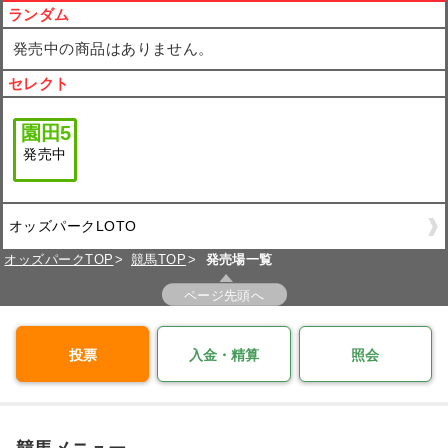
ランダム
発売中の商品はありません。
セレクト
園田
5
発売中
オッズパークLOTO
オッズパークTOP
競馬TOP
発売場一覧
ページ先頭へ
投票
入金・精算
照会