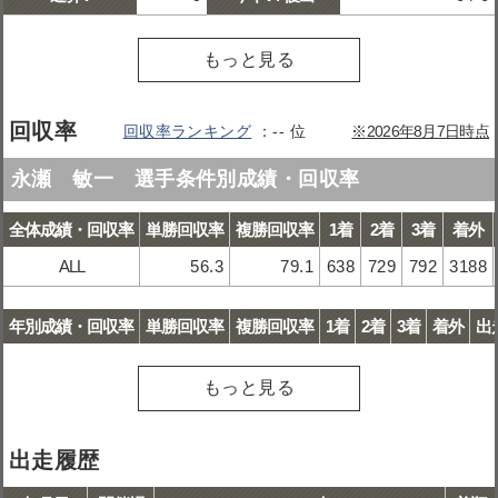
もっと見る
回収率
回収率ランキング
--
2026年8月7日時点
永瀬 敏一 選手条件別成績・回収率
全体成績・回収率
単勝回収率
複勝回収率
1着
2着
3着
着外
ALL
56.3
79.1
638
729
792
3188
年別成績・回収率
単勝回収率
複勝回収率
1着
2着
3着
着外
出
もっと見る
出走履歴