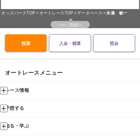
オッズパークTOP
オートレースTOP
データベース
永瀬 敏一
ページ先頭へ
投票
入金・精算
照会
オートレースメニュー
レース情報
予想する
知る・学ぶ