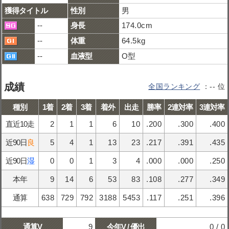
獲得タイトル
性別
男
--
身長
174.0cm
--
体重
64.5kg
--
血液型
O型
成績
全国ランキング
--
種別
1着
2着
3着
着外
出走
勝率
2連対率
3連対率
直近10走
2
1
1
6
10
.200
.300
.400
近90日
良
5
4
1
13
23
.217
.391
.435
近90日
湿
0
0
1
3
4
.000
.000
.250
本年
9
14
6
53
83
.108
.277
.349
通算
638
729
792
3188
5453
.117
.251
.396
通算V
9
今年V / 優出
0 / 0