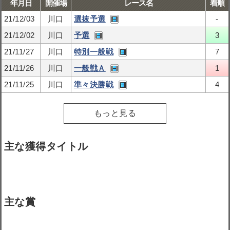
年月日
開催場
レース名
着順
21/12/03
川口
選抜予選
-
21/12/02
川口
予選
3
21/11/27
川口
特別一般戦
7
21/11/26
川口
一般戦Ａ
1
21/11/25
川口
準々決勝戦
4
もっと見る
主な獲得タイトル
主な賞