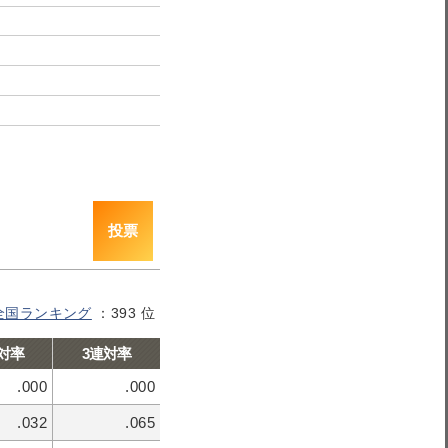
投票
全国ランキング
393
対率
3連対率
.000
.000
.032
.065