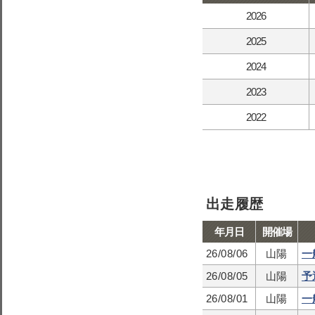
2026
2025
2024
2023
2022
出走履歴
年月日
開催場
26/08/06
山陽
一
26/08/05
山陽
予
26/08/01
山陽
一