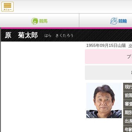
原 菊太郎
はら きくたろう
1955年09月15日
山陽
プ
現
前
審
期
出
年