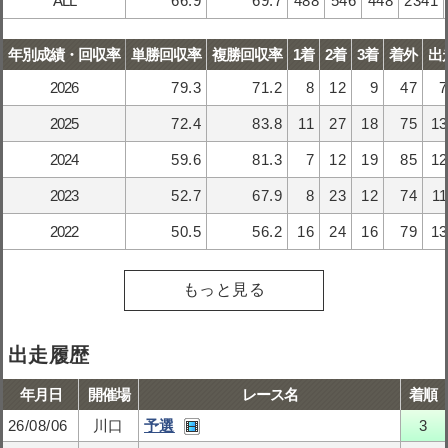
ALL
66.9
69.7
488
546
448
2341
年別成績・回収率
単勝回収率
複勝回収率
1着
2着
3着
着外
出
2026
79.3
71.2
8
12
9
47
7
2025
72.4
83.8
11
27
18
75
13
2024
59.6
81.3
7
12
19
85
12
2023
52.7
67.9
8
23
12
74
11
2022
50.5
56.2
16
24
16
79
13
もっと見る
出走履歴
年月日
開催場
レース名
着順
26/08/06
川口
予選
3