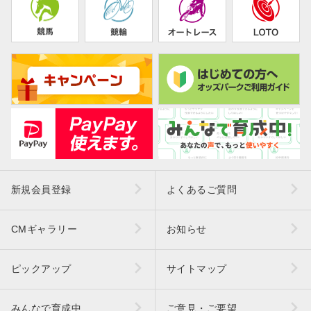
新規会員登録
よくあるご質問
CMギャラリー
お知らせ
ピックアップ
サイトマップ
みんなで育成中
ご意見・ご要望