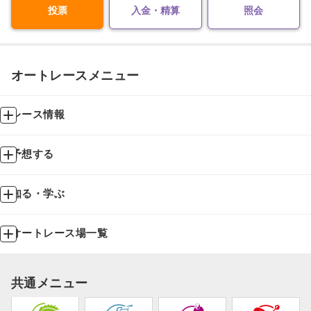
投票
入金・精算
照会
オートレースメニュー
レース情報
予想する
知る・学ぶ
オートレース場一覧
共通メニュー