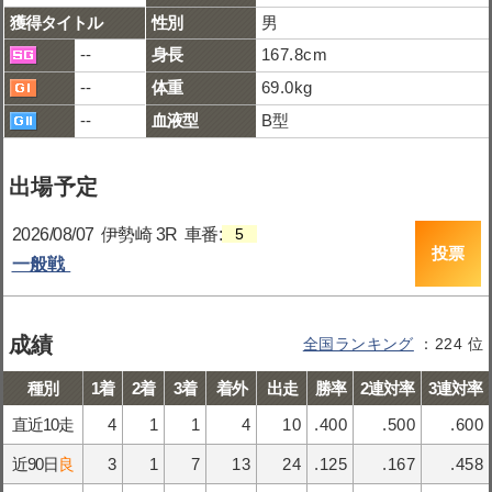
獲得タイトル
性別
男
--
身長
167.8cm
--
体重
69.0kg
--
血液型
B型
出場予定
2026/08/07
伊勢崎 3R
車番:
5
投票
一般戦
成績
全国ランキング
224
種別
1着
2着
3着
着外
出走
勝率
2連対率
3連対率
直近10走
4
1
1
4
10
.400
.500
.600
近90日
良
3
1
7
13
24
.125
.167
.458