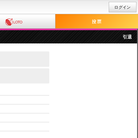
ログイン
引退