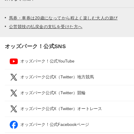
馬券・車券は20歳になってから程よく楽しむ大人の遊び
公営競技の払戻金の支払を受けた方へ
オッズパーク！公式SNS
オッズパーク！公式YouTube
オッズパーク公式X（Twitter）地方競馬
オッズパーク公式X（Twitter）競輪
オッズパーク公式X（Twitter）オートレース
オッズパーク！公式Facebookページ