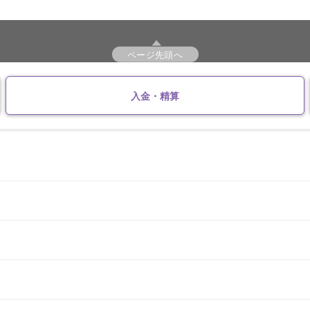
ページ先頭へ
入金・精算