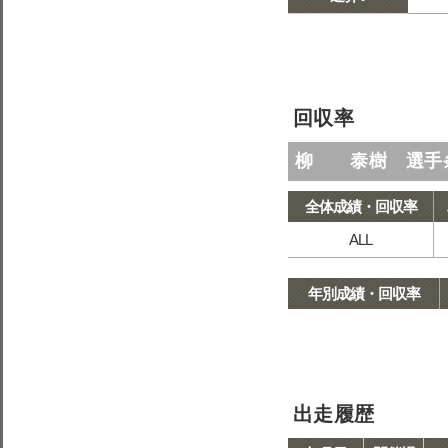
回収率
柳 泰樹 選手
全体成績・回収率
ALL
年別成績・回収率
出走履歴