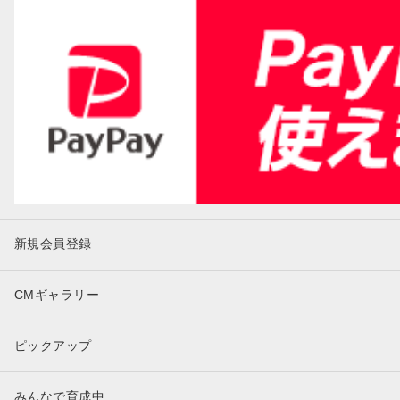
新規会員登録
CMギャラリー
ピックアップ
みんなで育成中