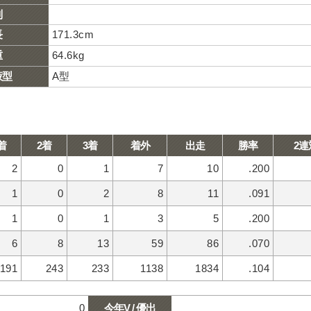
別
長
171.3cm
重
64.6kg
液型
A型
着
2着
3着
着外
出走
勝率
2連
2
0
1
7
10
.200
1
0
2
8
11
.091
1
0
1
3
5
.200
6
8
13
59
86
.070
191
243
233
1138
1834
.104
0
今年V / 優出