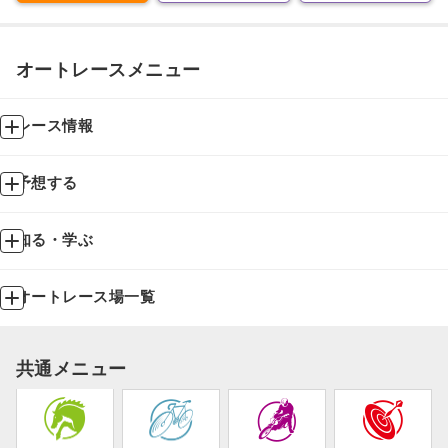
オートレースメニュー
レース情報
予想する
知る・学ぶ
オートレース場一覧
共通メニュー