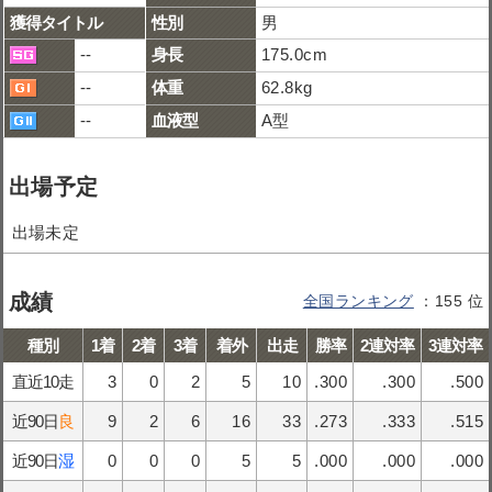
獲得タイトル
性別
男
--
身長
175.0cm
--
体重
62.8kg
--
血液型
A型
出場予定
出場未定
成績
全国ランキング
155
種別
1着
2着
3着
着外
出走
勝率
2連対率
3連対率
直近10走
3
0
2
5
10
.300
.300
.500
近90日
良
9
2
6
16
33
.273
.333
.515
近90日
湿
0
0
0
5
5
.000
.000
.000