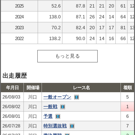
2025
52.6
87.8
21
21
20
61
12
2024
138.0
87.1
26
24
14
64
12
2023
70.2
82.4
20
17
17
81
13
2022
138.2
90.0
24
14
16
66
12
もっと見る
出走履歴
年月日
開催場
レース名
着順
26/08/03
川口
一般オープン
5
26/08/02
川口
一般戦
1
26/08/01
川口
予選
6
26/07/28
川口
特別選抜戦
7