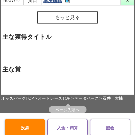
26/07/27
川口
準決勝戦
3
もっと見る
主な獲得タイトル
主な賞
オッズパークTOP
オートレースTOP
データベース
石井 大輔
ページ先頭へ
投票
入金・精算
照会