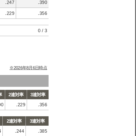
.247
.390
.229
.356
0 / 3
2026年8月6日時点
率
2連対率
3連対率
00
.229
.356
2連対率
3連対率
4
.244
.385