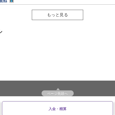
般戦
もっと見る
ル
ページ先頭へ
入金・精算