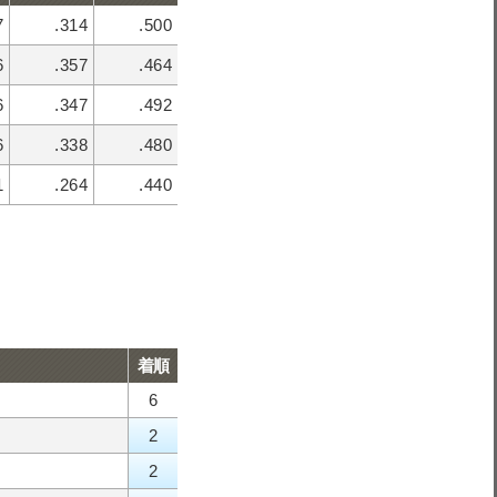
7
.314
.500
6
.357
.464
6
.347
.492
6
.338
.480
1
.264
.440
着順
6
2
2