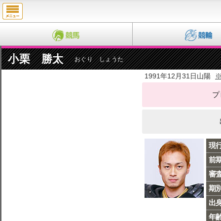
小栗 勝太
おぐり しょうた
1991年12月31日
山陽
プ
現
前
審
期
出
年