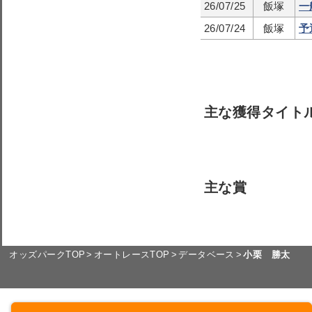
26/07/25
飯塚
一
26/07/24
飯塚
予
主な獲得タイト
主な賞
オッズパークTOP
オートレースTOP
データベース
小栗 勝太