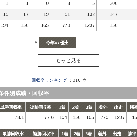
1
1
0
3
5
.200
15
17
19
51
102
.147
194
150
165
770
1297
.150
5
今年V / 優出
もっと見る
回収率ランキング
310
条件別成績・回収率
単勝回収率
複勝回収率
1着
2着
3着
着外
出走
勝
78.1
77.6
194
150
165
770
1297
.1
単勝回収率
複勝回収率
1着
2着
3着
着外
出走
勝率