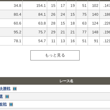
34.8
154.1
15
17
19
51
102
.14
80.4
84.1
26
24
15
75
140
.18
60.6
63.8
28
15
18
63
124
.22
95.2
75.7
29
21
21
77
148
.19
78.1
54.7
11
13
16
51
91
.12
もっと見る
レース名
決勝戦
選
般戦