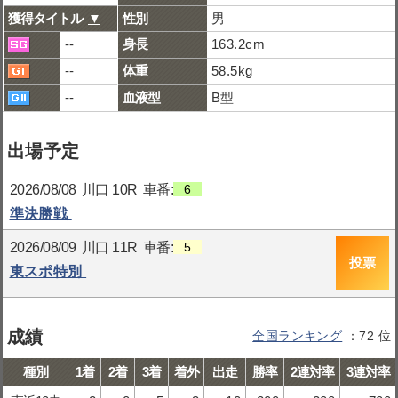
獲得タイトル
▼
性別
男
--
身長
163.2cm
--
体重
58.5kg
--
血液型
B型
出場予定
2026/08/08
川口 10R
車番:
6
準決勝戦
2026/08/09
川口 11R
車番:
5
投票
東スポ特別
成績
全国ランキング
72
種別
1着
2着
3着
着外
出走
勝率
2連対率
3連対率