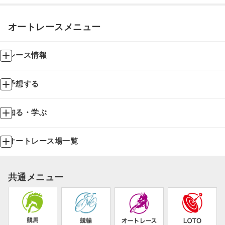
オートレースメニュー
レース情報
予想する
知る・学ぶ
オートレース場一覧
共通メニュー