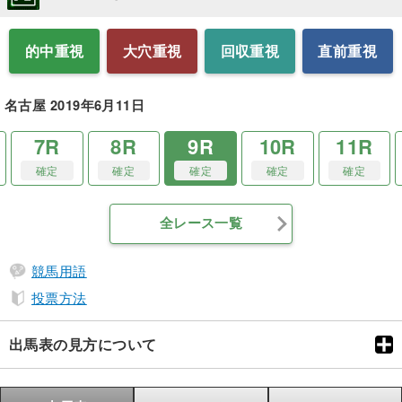
的中重視
大穴重視
回収重視
直前重視
名古屋 2019年6月11日
7R
8R
9R
10R
11R
確定
確定
確定
確定
確定
全レース一覧
競馬用語
投票方法
出馬表の見方について