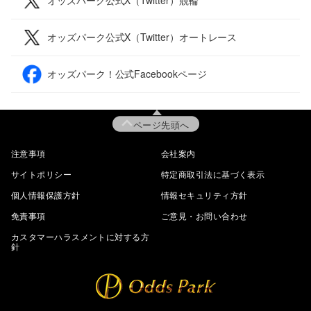
オッズパーク公式X（Twitter）競輪
オッズパーク公式X（Twitter）オートレース
オッズパーク！公式Facebookページ
ページ先頭へ
注意事項
会社案内
サイトポリシー
特定商取引法に基づく表示
個人情報保護方針
情報セキュリティ方針
免責事項
ご意見・お問い合わせ
カスタマーハラスメントに対する方
針