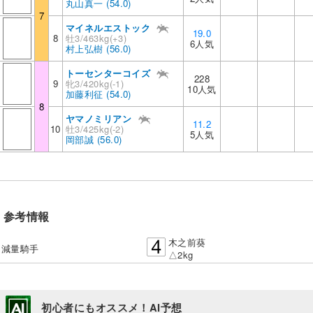
丸山真一 (54.0)
7
マイネルエストック
19.0
8
牡3/463kg(+3)
6人気
村上弘樹 (56.0)
トーセンターコイズ
228
9
牝3/420kg(-1)
10人気
加藤利征 (54.0)
8
ヤマノミリアン
11.2
10
牡3/425kg(-2)
5人気
岡部誠 (56.0)
参考情報
木之前葵
減量騎手
△2kg
初心者にもオススメ！AI予想