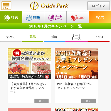
ログイン
2018年1月のキャンペーン一覧
オート
競馬
すべて
競輪
LOTO
レース
【佐賀競馬】1月のがばい
2018年新春！お年玉プレ
よか佐賀名産品キャンペ
ゼントキャンペーン
ーン
終了
終了