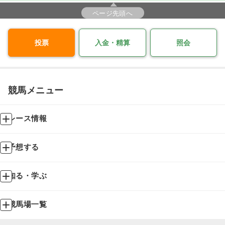
ページ先頭へ
投票
入金・精算
照会
競馬メニュー
レース情報
予想する
知る・学ぶ
競馬場一覧