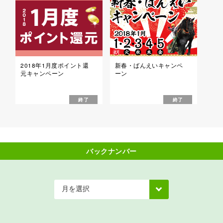
2018年1月度ポイント還
新春・ばんえいキャンペ
元キャンペーン
ーン
終了
終了
バックナンバー