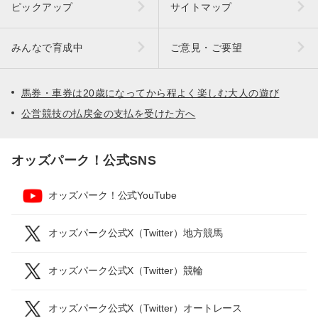
ピックアップ
サイトマップ
みんなで育成中
ご意見・ご要望
馬券・車券は20歳になってから程よく楽しむ大人の遊び
公営競技の払戻金の支払を受けた方へ
オッズパーク！公式SNS
オッズパーク！公式YouTube
オッズパーク公式X（Twitter）地方競馬
オッズパーク公式X（Twitter）競輪
オッズパーク公式X（Twitter）オートレース