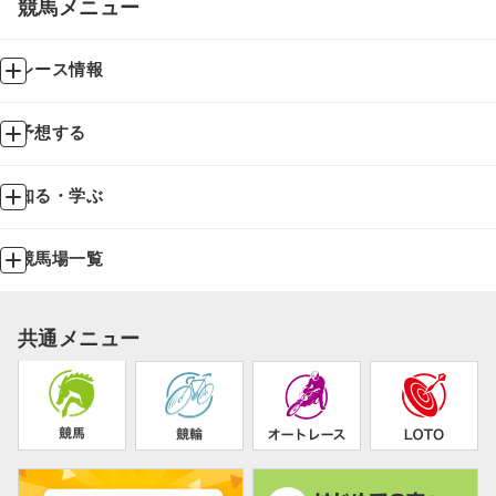
競馬メニュー
レース情報
予想する
知る・学ぶ
競馬場一覧
共通メニュー