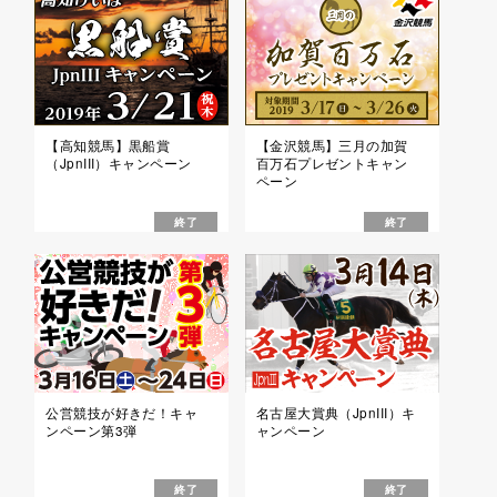
【高知競馬】黒船賞
【金沢競馬】三月の加賀
（JpnIII）キャンペーン
百万石プレゼントキャン
ペーン
終了
終了
公営競技が好きだ！キャ
名古屋大賞典（JpnIII）キ
ンペーン第3弾
ャンペーン
終了
終了