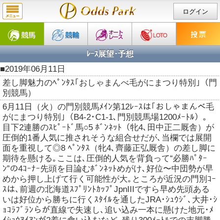
ログイン
ﾚｰｽ展望･予想
■2019年06月11日
差し脚魅力のﾍﾟﾝﾀｽ｢おしゃまんべ毛がにまつり特別｣（門
別競馬）
6月11日（火）の門別競馬ﾒｲﾝ第12ﾚｰｽは｢おしゃまんべ毛
がにまつり特別｣（B4-2･C1-1､門別競馬場1200ﾒｰﾄﾙ）｡
目下2連勝のｽﾋﾟｰﾄﾞ馬○5 ﾎﾞﾝﾈｯﾄ（牝4､田中正二厩舎）が
圧倒的1番人気に推されそうな組合せだが､当欄では展開
面を重視して◎8 ﾍﾟﾝﾀｽ（牝4､齊藤正弘厩舎）の差し脚に
期待を懸ける｡ここは､圧倒的人気を背負って“必勝ﾊﾟﾀｰ
ﾝ”の4ｺｰﾅｰ先頭を目論むﾎﾞﾝﾈｯﾄめがけ､好位〜中団勢が早
めから押し上げて行く可能性が大｡ところが近況の門別ｺｰ
ｽは､前週の北海道ｽﾌﾟﾘﾝﾄｶｯﾌﾟJpnIIIですら早め先頭ある
いは好位から勝ちに行くｽﾀｲﾙを通したJRA･ｼｭｳｼﾞ､大井･ｼ
ｮｺﾗﾌﾞﾗﾝらが直線で失速し､追い込み一本に懸けた地元･ﾒ