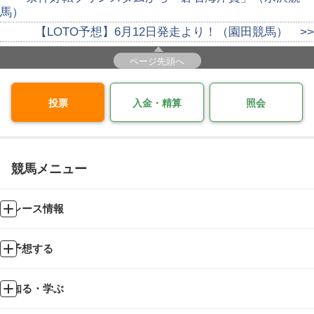
馬）
【LOTO予想】6月12日発走より！（園田競馬） >>
ページ先頭へ
投票
入金・精算
照会
競馬メニュー
レース情報
予想する
知る・学ぶ