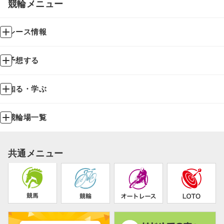
競輪メニュー
レース情報
予想する
知る・学ぶ
競輪場一覧
共通メニュー