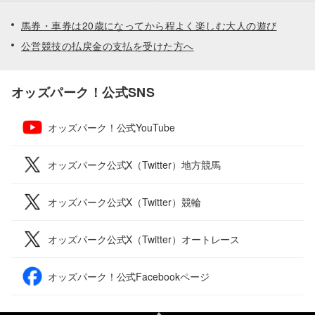
馬券・車券は20歳になってから程よく楽しむ大人の遊び
公営競技の払戻金の支払を受けた方へ
オッズパーク！公式SNS
オッズパーク！公式YouTube
オッズパーク公式X（Twitter）地方競馬
オッズパーク公式X（Twitter）競輪
オッズパーク公式X（Twitter）オートレース
オッズパーク！公式Facebookページ