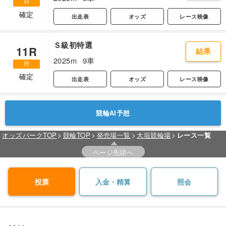
確定
出走表
オッズ
レース映像
Ｓ級初特選
11R
結果
2025m
9車
確定
出走表
オッズ
レース映像
競輪AI予想
オッズパークTOP
競輪TOP
発売場一覧
大垣競輪場
レース一覧
ページ先頭へ
投票
入金・精算
照会