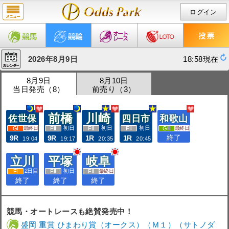
ログイン
2026年8月9日
18:58現在
8月9日
8月10日
当日発売（8）
前売り（3）
前橋
川崎
佐世保
四日市
和歌山
初日
初日
初日
最終日
最終日
終了
9R
9R
1R
1R
19:04
19:17
20:35
20:45
立川
平塚
岐阜
2日目
初日
最終日
終了
終了
終了
競馬・オートレースも絶賛発売中！
盛岡 重賞 ひまわり賞（オークス）（Ｍ１）（サトノダ