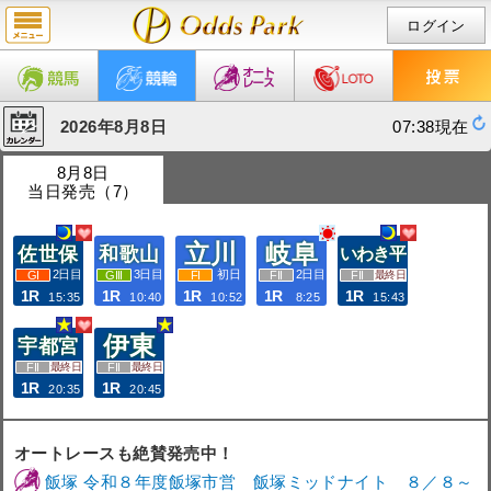
ログイン
2026年8月8日
07:38現在
8月8日
当日発売（7）
立川
岐阜
佐世保
和歌山
いわき平
2日目
3日目
初日
2日目
最終日
1R
1R
1R
1R
1R
15:35
10:40
10:52
8:25
15:43
伊東
宇都宮
最終日
最終日
1R
1R
20:35
20:45
オートレースも絶賛発売中！
飯塚 令和８年度飯塚市営 飯塚ミッドナイト ８／８～