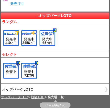
発売中!!
オッズパークLOTO
ランダム
佐世保
7
発売中
発売中
発売中
110
2456
65
万円
万円
万円
セレクト
佐世保
7
佐世保
5
発売中
発売中
72
万円
オッズパークLOTO
オッズパークTOP
競輪TOP
発売場一覧
ページ先頭へ