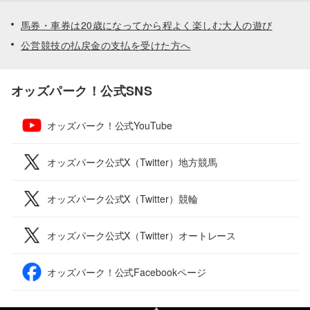
馬券・車券は20歳になってから程よく楽しむ大人の遊び
公営競技の払戻金の支払を受けた方へ
オッズパーク！公式SNS
オッズパーク！公式YouTube
オッズパーク公式X（Twitter）地方競馬
オッズパーク公式X（Twitter）競輪
オッズパーク公式X（Twitter）オートレース
オッズパーク！公式Facebookページ